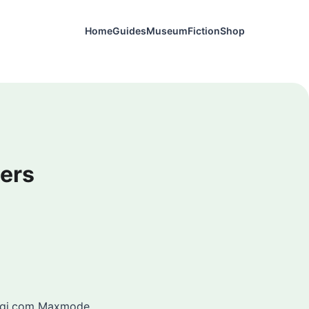
Home
Guides
Museum
Fiction
Shop
ers
inagi.com Maxmode