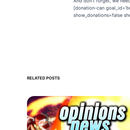
And don’t forget, we need
[donation-can goal_id=’b
show_donations=false show
RELATED POSTS