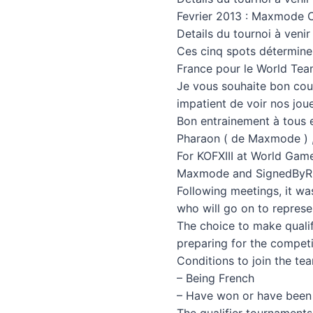
Fevrier 2013 : Maxmode Co
Details du tournoi à venir
Ces cinq spots déterminero
France pour le World Te
Je vous souhaite bon cour
impatient de voir nos jou
Bon entrainement à tous e
Pharaon ( de Maxmode ) , 
For KOFXIII at World Game
Maxmode and SignedByR. T
Following meetings, it wa
who will go on to repres
The choice to make qualif
preparing for the competi
Conditions to join the te
– Being French
– Have won or have been o