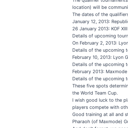
The qualifier tournaments 
location) will be communi
The dates of the qualifier
January 12, 2013: Republ
26 January 2013: KOF XIII
Details of upcoming tou
On February 2, 2013: Lyon
Details of the upcoming 
February 10, 2013: Lyon Ga
Details of the upcoming 
February 2013: Maxmode C
Details of the upcoming 
These five spots determin
the World Team Cup.
I wish good luck to the p
players compete with oth
Good training at all and s
Pharaoh (of Maxmode) Gun