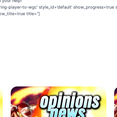
 your help!
ring-player-to-wgc’ style_id=’default’ show_progress=true
_title=true title=”]