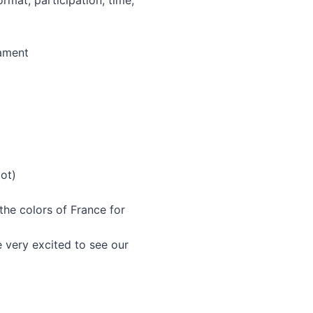
rmat, participation, time,
nament
ot)
the colors of France for
e very excited to see our