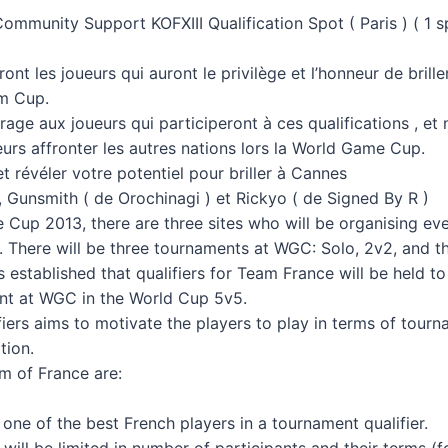
mmunity Support KOFXIII Qualification Spot ( Paris ) ( 1 s
nt les joueurs qui auront le privilège et l’honneur de brille
am Cup.
age aux joueurs qui participeront à ces qualifications , e
eurs affronter les autres nations lors la World Game Cup.
t révéler votre potentiel pour briller à Cannes
Gunsmith ( de Orochinagi ) et Rickyo ( de Signed By R )
 Cup 2013, there are three sites who will be organising eve
here will be three tournaments at WGC: Solo, 2v2, and th
s established that qualifiers for Team France will be held t
ent at WGC in the World Cup 5v5.
iers aims to motivate the players to play in terms of tourn
tion.
am of France are:
ne of the best French players in a tournament qualifier.