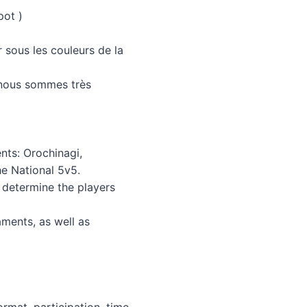
pot )
r sous les couleurs de la
t nous sommes très
nts: Orochinagi,
e National 5v5.
o determine the players
aments, as well as