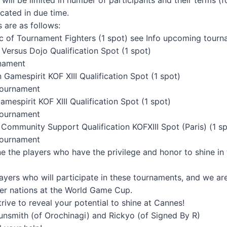
will be limited in number of participants and their terms (fo
cated in due time.
s are as follows:
ic of Tournament Fighters (1 spot) see Info upcoming tour
 Versus Dojo Qualification Spot (1 spot)
rnament
 Gamespirit KOF XIII Qualification Spot (1 spot)
tournament
mespirit KOF XIII Qualification Spot (1 spot)
tournament
ommunity Support Qualification KOFXIII Spot (Paris) (1 sp
tournament
e the players who have the privilege and honor to shine in 
layers who will participate in these tournaments, and we ar
er nations at the World Game Cup.
trive to reveal your potential to shine at Cannes!
smith (of Orochinagi) and Rickyo (of Signed By R)