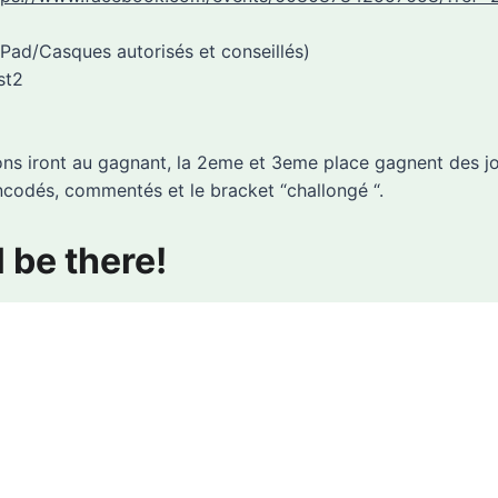
/Pad/Casques autorisés et conseillés)
st2
ions iront au gagnant, la 2eme et 3eme place gagnent des j
ncodés, commentés et le bracket “challongé “.
l be there!