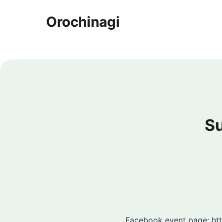
Orochinagi
S
Facebook event page:
ht